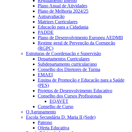
Regulamento Interno
Plano Anual de Atividades
Plano de Melhoria 2024/25
Autoavaliação
Matrizes Curriculares
Educação para a Cidadania
PADDE
Plano de Desenvolvimento Europeu AEDMII
Regime geral de Prevenção da Corrupção
(RGPC)
Estruturas de Coordenação e Supervisão
Departamentos Curriculares
Subdepartamento curricular/ano
Conselho dos Diretores de Turma
EMAEI
Equipa de Promoção e Educação para a Saúde
(PES)
Projetos de Desenvolvimento Educativo
Conselho dos Cursos Profissionais
EQAVET
Conselho de Curso
O Agrupamento
Escola Secundária D. Maria II (Sede)
Patrono
Oferta Educativa