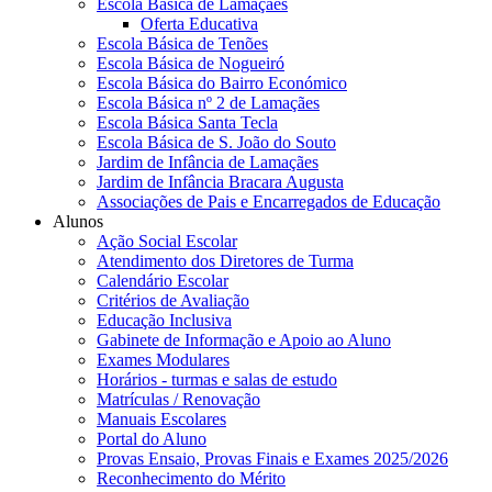
Escola Básica de Lamaçães
Oferta Educativa
Escola Básica de Tenões
Escola Básica de Nogueiró
Escola Básica do Bairro Económico
Escola Básica nº 2 de Lamaçães
Escola Básica Santa Tecla
Escola Básica de S. João do Souto
Jardim de Infância de Lamaçães
Jardim de Infância Bracara Augusta
Associações de Pais e Encarregados de Educação
Alunos
Ação Social Escolar
Atendimento dos Diretores de Turma
Calendário Escolar
Critérios de Avaliação
Educação Inclusiva
Gabinete de Informação e Apoio ao Aluno
Exames Modulares
Horários - turmas e salas de estudo
Matrículas / Renovação
Manuais Escolares
Portal do Aluno
Provas Ensaio, Provas Finais e Exames 2025/2026
Reconhecimento do Mérito