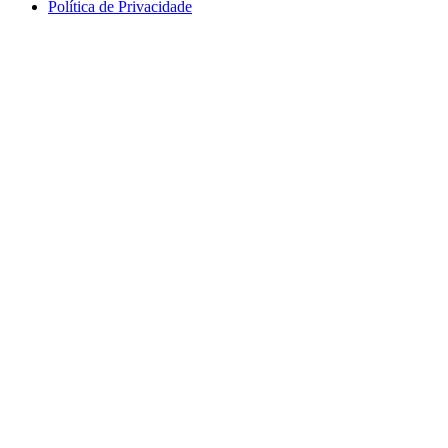
Política de Privacidade
logos_erasmus.jpg
logos_pessoa.jpg
logo_segdigital.jpg
logosem_bullying.jpg
logo
logos_erasmus_eqavet.jpg
garantia_qualidade.jpg