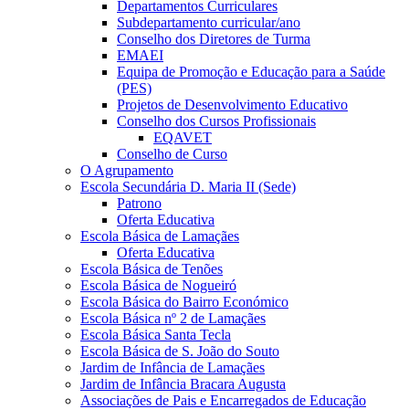
Departamentos Curriculares
Subdepartamento curricular/ano
Conselho dos Diretores de Turma
EMAEI
Equipa de Promoção e Educação para a Saúde
(PES)
Projetos de Desenvolvimento Educativo
Conselho dos Cursos Profissionais
EQAVET
Conselho de Curso
O Agrupamento
Escola Secundária D. Maria II (Sede)
Patrono
Oferta Educativa
Escola Básica de Lamaçães
Oferta Educativa
Escola Básica de Tenões
Escola Básica de Nogueiró
Escola Básica do Bairro Económico
Escola Básica nº 2 de Lamaçães
Escola Básica Santa Tecla
Escola Básica de S. João do Souto
Jardim de Infância de Lamaçães
Jardim de Infância Bracara Augusta
Associações de Pais e Encarregados de Educação