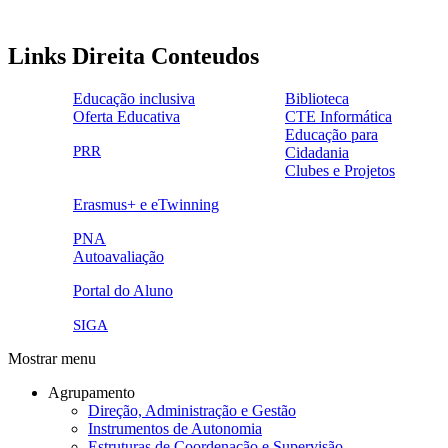
Links Direita Conteudos
Educação inclusiva
Biblioteca
Oferta Educativa
CTE Informática
ensinoinclusivo.png
link1.png
Educação para
oferta_edu.png
cte2.png
PRR
Cidadania
logo_epc_2.png
selo_importancia_estrategica.png
Clubes e Projetos
link5.png
Erasmus+ e eTwinning
ue.png.png
PNA
Autoavaliação
pna.png
eye-42848_640.png
Portal do Aluno
link4.png
SIGA
Mostrar menu
Agrupamento
Direção, Administração e Gestão
Instrumentos de Autonomia
Estruturas de Coordenação e Supervisão