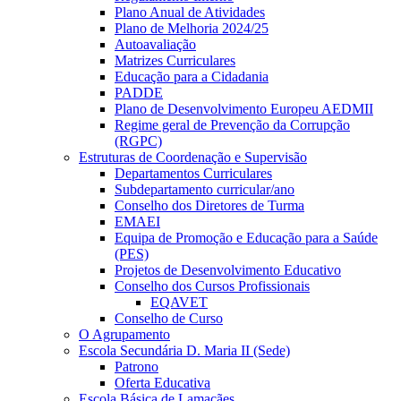
Plano Anual de Atividades
Plano de Melhoria 2024/25
Autoavaliação
Matrizes Curriculares
Educação para a Cidadania
PADDE
Plano de Desenvolvimento Europeu AEDMII
Regime geral de Prevenção da Corrupção
(RGPC)
Estruturas de Coordenação e Supervisão
Departamentos Curriculares
Subdepartamento curricular/ano
Conselho dos Diretores de Turma
EMAEI
Equipa de Promoção e Educação para a Saúde
(PES)
Projetos de Desenvolvimento Educativo
Conselho dos Cursos Profissionais
EQAVET
Conselho de Curso
O Agrupamento
Escola Secundária D. Maria II (Sede)
Patrono
Oferta Educativa
Escola Básica de Lamaçães