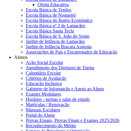
Oferta Educativa
Escola Básica de Tenões
Escola Básica de Nogueiró
Escola Básica do Bairro Económico
Escola Básica nº 2 de Lamaçães
Escola Básica Santa Tecla
Escola Básica de S. João do Souto
Jardim de Infância de Lamaçães
Jardim de Infância Bracara Augusta
Associações de Pais e Encarregados de Educação
Alunos
Ação Social Escolar
Atendimento dos Diretores de Turma
Calendário Escolar
Critérios de Avaliação
Educação Inclusiva
Gabinete de Informação e Apoio ao Aluno
Exames Modulares
Horários - turmas e salas de estudo
Matrículas / Renovação
Manuais Escolares
Portal do Aluno
Provas Ensaio, Provas Finais e Exames 2025/2026
Reconhecimento do Mérito
Serviço de Psicologia e Orientação