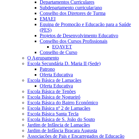
Departamentos Curriculares
Subdepartamento curricular/ano
Conselho dos Diretores de Turma
EMAEI
Equipa de Promoção e Educação para a Saúde
(PES)
Projetos de Desenvolvimento Educativo
Conselho dos Cursos Profissionais
EQAVET
Conselho de Curso
O Agrupamento
Escola Secundária D. Maria II (Sede)
Patrono
Oferta Educativa
Escola Básica de Lamaçães
Oferta Educativa
Escola Básica de Tenões
Escola Básica de Nogueiró
Escola Básica do Bairro Económico
Escola Básica nº 2 de Lamaçães
Escola Básica Santa Tecla
Escola Básica de S. João do Souto
Jardim de Infância de Lamaçães
Jardim de Infância Bracara Augusta
Associações de Pais e Encarregados de Educação