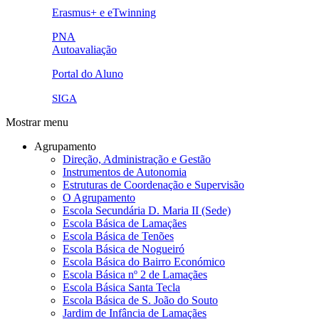
link5.png
Erasmus+ e eTwinning
ue.png.png
PNA
Autoavaliação
pna.png
eye-42848_640.png
Portal do Aluno
link4.png
SIGA
Mostrar menu
Agrupamento
Direção, Administração e Gestão
Instrumentos de Autonomia
Estruturas de Coordenação e Supervisão
O Agrupamento
Escola Secundária D. Maria II (Sede)
Escola Básica de Lamaçães
Escola Básica de Tenões
Escola Básica de Nogueiró
Escola Básica do Bairro Económico
Escola Básica nº 2 de Lamaçães
Escola Básica Santa Tecla
Escola Básica de S. João do Souto
Jardim de Infância de Lamaçães