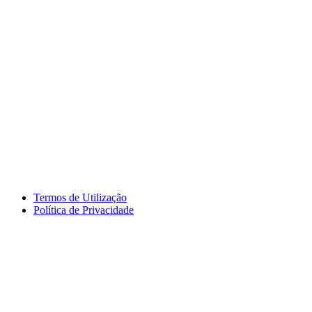
Termos de Utilização
Política de Privacidade
logos_erasmus.jpg
logos_pessoa.jpg
logo_segdigital.jpg
logosem_bullying.jpg
logo