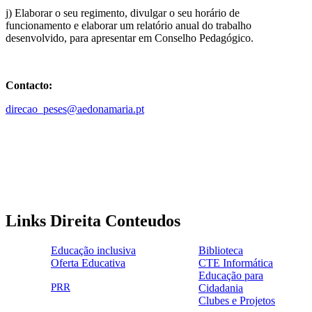
j) Elaborar o seu regimento, divulgar o seu horário de
funcionamento e elaborar um relatório anual do trabalho
desenvolvido, para apresentar em Conselho Pedagógico.
Contacto:
direcao_peses@aedonamaria.pt
Links Direita Conteudos
Educação inclusiva
Biblioteca
Oferta Educativa
CTE Informática
ensinoinclusivo.png
link1.png
Educação para
oferta_edu.png
cte2.png
PRR
Cidadania
logo_epc_2.png
selo_importancia_estrategica.png
Clubes e Projetos