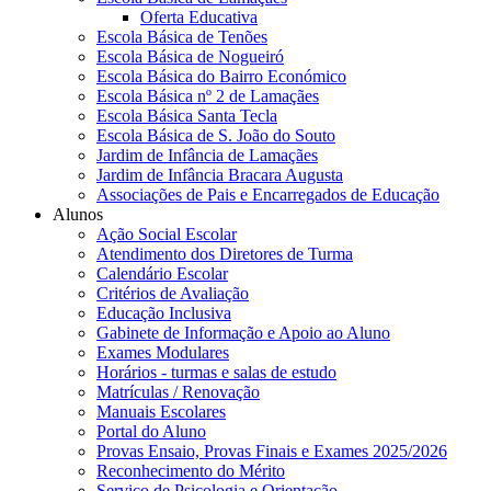
Oferta Educativa
Escola Básica de Tenões
Escola Básica de Nogueiró
Escola Básica do Bairro Económico
Escola Básica nº 2 de Lamaçães
Escola Básica Santa Tecla
Escola Básica de S. João do Souto
Jardim de Infância de Lamaçães
Jardim de Infância Bracara Augusta
Associações de Pais e Encarregados de Educação
Alunos
Ação Social Escolar
Atendimento dos Diretores de Turma
Calendário Escolar
Critérios de Avaliação
Educação Inclusiva
Gabinete de Informação e Apoio ao Aluno
Exames Modulares
Horários - turmas e salas de estudo
Matrículas / Renovação
Manuais Escolares
Portal do Aluno
Provas Ensaio, Provas Finais e Exames 2025/2026
Reconhecimento do Mérito
Serviço de Psicologia e Orientação