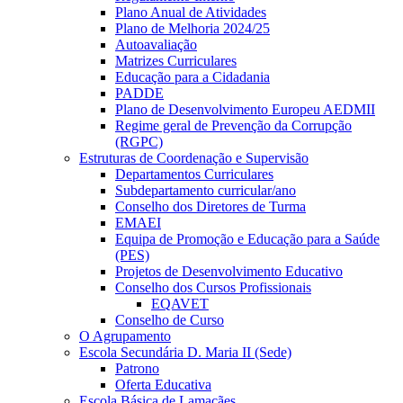
Plano Anual de Atividades
Plano de Melhoria 2024/25
Autoavaliação
Matrizes Curriculares
Educação para a Cidadania
PADDE
Plano de Desenvolvimento Europeu AEDMII
Regime geral de Prevenção da Corrupção
(RGPC)
Estruturas de Coordenação e Supervisão
Departamentos Curriculares
Subdepartamento curricular/ano
Conselho dos Diretores de Turma
EMAEI
Equipa de Promoção e Educação para a Saúde
(PES)
Projetos de Desenvolvimento Educativo
Conselho dos Cursos Profissionais
EQAVET
Conselho de Curso
O Agrupamento
Escola Secundária D. Maria II (Sede)
Patrono
Oferta Educativa
Escola Básica de Lamaçães