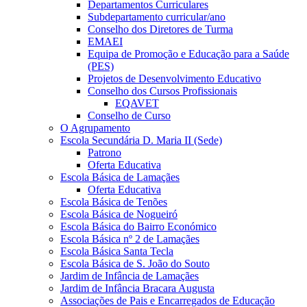
Departamentos Curriculares
Subdepartamento curricular/ano
Conselho dos Diretores de Turma
EMAEI
Equipa de Promoção e Educação para a Saúde
(PES)
Projetos de Desenvolvimento Educativo
Conselho dos Cursos Profissionais
EQAVET
Conselho de Curso
O Agrupamento
Escola Secundária D. Maria II (Sede)
Patrono
Oferta Educativa
Escola Básica de Lamaçães
Oferta Educativa
Escola Básica de Tenões
Escola Básica de Nogueiró
Escola Básica do Bairro Económico
Escola Básica nº 2 de Lamaçães
Escola Básica Santa Tecla
Escola Básica de S. João do Souto
Jardim de Infância de Lamaçães
Jardim de Infância Bracara Augusta
Associações de Pais e Encarregados de Educação