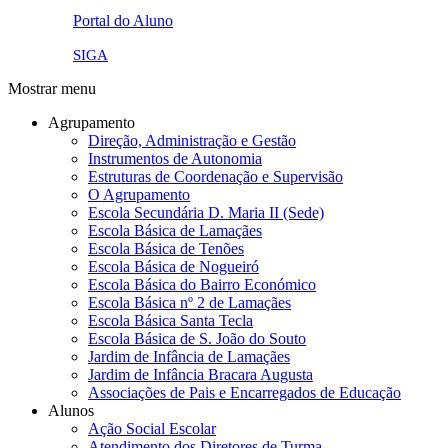
eye-42848_640.png
Portal do Aluno
link4.png
SIGA
Mostrar menu
Agrupamento
Direção, Administração e Gestão
Instrumentos de Autonomia
Estruturas de Coordenação e Supervisão
O Agrupamento
Escola Secundária D. Maria II (Sede)
Escola Básica de Lamaçães
Escola Básica de Tenões
Escola Básica de Nogueiró
Escola Básica do Bairro Económico
Escola Básica nº 2 de Lamaçães
Escola Básica Santa Tecla
Escola Básica de S. João do Souto
Jardim de Infância de Lamaçães
Jardim de Infância Bracara Augusta
Associações de Pais e Encarregados de Educação
Alunos
Ação Social Escolar
Atendimento dos Diretores de Turma