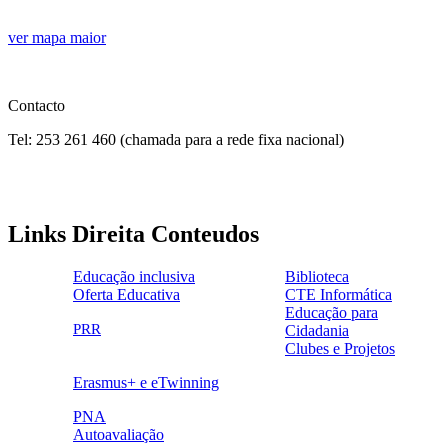
sjs.png
ver mapa maior
Contacto
Tel: 253 261 460 (chamada para a rede fixa nacional)
Links Direita Conteudos
Educação inclusiva
Biblioteca
Oferta Educativa
CTE Informática
ensinoinclusivo.png
link1.png
Educação para
oferta_edu.png
cte2.png
PRR
Cidadania
logo_epc_2.png
selo_importancia_estrategica.png
Clubes e Projetos
link5.png
Erasmus+ e eTwinning
ue.png.png
PNA
Autoavaliação
pna.png