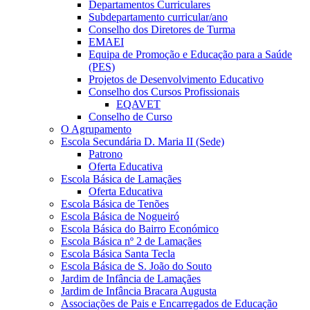
Departamentos Curriculares
Subdepartamento curricular/ano
Conselho dos Diretores de Turma
EMAEI
Equipa de Promoção e Educação para a Saúde
(PES)
Projetos de Desenvolvimento Educativo
Conselho dos Cursos Profissionais
EQAVET
Conselho de Curso
O Agrupamento
Escola Secundária D. Maria II (Sede)
Patrono
Oferta Educativa
Escola Básica de Lamaçães
Oferta Educativa
Escola Básica de Tenões
Escola Básica de Nogueiró
Escola Básica do Bairro Económico
Escola Básica nº 2 de Lamaçães
Escola Básica Santa Tecla
Escola Básica de S. João do Souto
Jardim de Infância de Lamaçães
Jardim de Infância Bracara Augusta
Associações de Pais e Encarregados de Educação