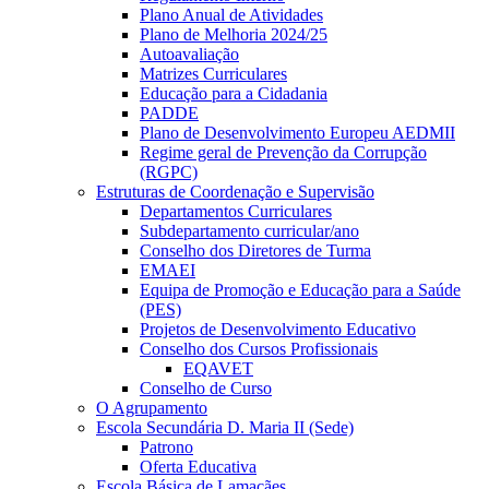
Plano Anual de Atividades
Plano de Melhoria 2024/25
Autoavaliação
Matrizes Curriculares
Educação para a Cidadania
PADDE
Plano de Desenvolvimento Europeu AEDMII
Regime geral de Prevenção da Corrupção
(RGPC)
Estruturas de Coordenação e Supervisão
Departamentos Curriculares
Subdepartamento curricular/ano
Conselho dos Diretores de Turma
EMAEI
Equipa de Promoção e Educação para a Saúde
(PES)
Projetos de Desenvolvimento Educativo
Conselho dos Cursos Profissionais
EQAVET
Conselho de Curso
O Agrupamento
Escola Secundária D. Maria II (Sede)
Patrono
Oferta Educativa
Escola Básica de Lamaçães