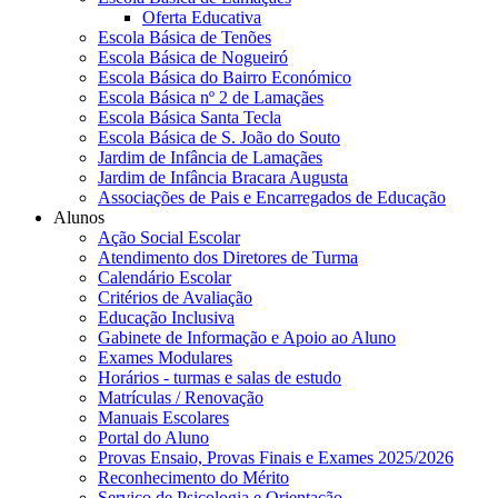
Oferta Educativa
Escola Básica de Tenões
Escola Básica de Nogueiró
Escola Básica do Bairro Económico
Escola Básica nº 2 de Lamaçães
Escola Básica Santa Tecla
Escola Básica de S. João do Souto
Jardim de Infância de Lamaçães
Jardim de Infância Bracara Augusta
Associações de Pais e Encarregados de Educação
Alunos
Ação Social Escolar
Atendimento dos Diretores de Turma
Calendário Escolar
Critérios de Avaliação
Educação Inclusiva
Gabinete de Informação e Apoio ao Aluno
Exames Modulares
Horários - turmas e salas de estudo
Matrículas / Renovação
Manuais Escolares
Portal do Aluno
Provas Ensaio, Provas Finais e Exames 2025/2026
Reconhecimento do Mérito
Serviço de Psicologia e Orientação