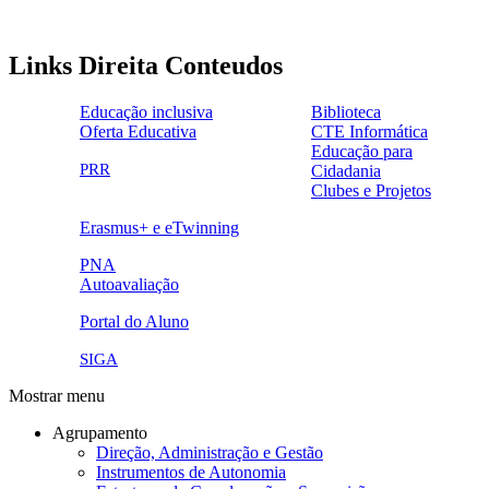
Links Direita Conteudos
Educação inclusiva
Biblioteca
Oferta Educativa
CTE Informática
ensinoinclusivo.png
link1.png
Educação para
oferta_edu.png
cte2.png
PRR
Cidadania
logo_epc_2.png
selo_importancia_estrategica.png
Clubes e Projetos
link5.png
Erasmus+ e eTwinning
ue.png.png
PNA
Autoavaliação
pna.png
eye-42848_640.png
Portal do Aluno
link4.png
SIGA
Mostrar menu
Agrupamento
Direção, Administração e Gestão
Instrumentos de Autonomia