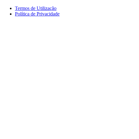
Termos de Utilização
Política de Privacidade
logos_erasmus.jpg
logos_pessoa.jpg
logo_segdigital.jpg
logosem_bullying.jpg
logo
logos_erasmus_eqavet.jpg
garantia_qualidade.jpg