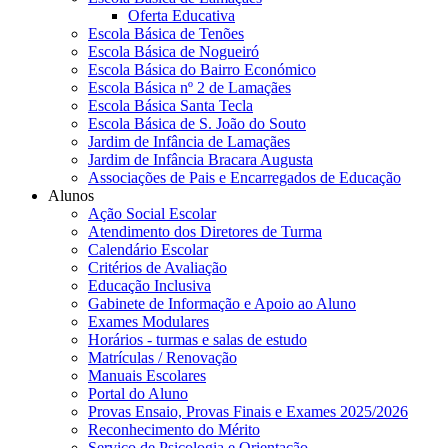
Oferta Educativa
Escola Básica de Tenões
Escola Básica de Nogueiró
Escola Básica do Bairro Económico
Escola Básica nº 2 de Lamaçães
Escola Básica Santa Tecla
Escola Básica de S. João do Souto
Jardim de Infância de Lamaçães
Jardim de Infância Bracara Augusta
Associações de Pais e Encarregados de Educação
Alunos
Ação Social Escolar
Atendimento dos Diretores de Turma
Calendário Escolar
Critérios de Avaliação
Educação Inclusiva
Gabinete de Informação e Apoio ao Aluno
Exames Modulares
Horários - turmas e salas de estudo
Matrículas / Renovação
Manuais Escolares
Portal do Aluno
Provas Ensaio, Provas Finais e Exames 2025/2026
Reconhecimento do Mérito
Serviço de Psicologia e Orientação