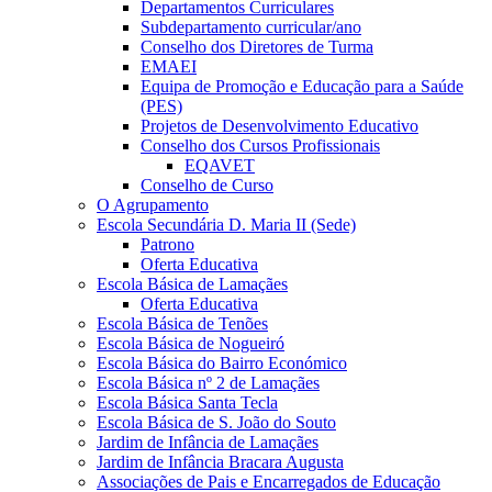
Departamentos Curriculares
Subdepartamento curricular/ano
Conselho dos Diretores de Turma
EMAEI
Equipa de Promoção e Educação para a Saúde
(PES)
Projetos de Desenvolvimento Educativo
Conselho dos Cursos Profissionais
EQAVET
Conselho de Curso
O Agrupamento
Escola Secundária D. Maria II (Sede)
Patrono
Oferta Educativa
Escola Básica de Lamaçães
Oferta Educativa
Escola Básica de Tenões
Escola Básica de Nogueiró
Escola Básica do Bairro Económico
Escola Básica nº 2 de Lamaçães
Escola Básica Santa Tecla
Escola Básica de S. João do Souto
Jardim de Infância de Lamaçães
Jardim de Infância Bracara Augusta
Associações de Pais e Encarregados de Educação