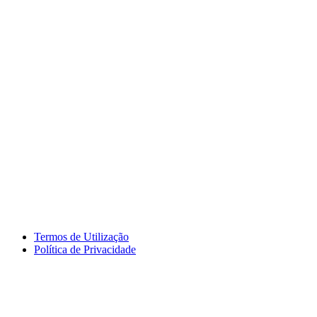
Termos de Utilização
Política de Privacidade
logos_erasmus.jpg
logos_pessoa.jpg
logo_segdigital.jpg
logosem_bullying.jpg
logo