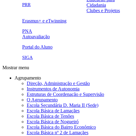
oferta_edu.png
cte2.png
PRR
Cidadania
logo_epc_2.png
selo_importancia_estrategica.png
Clubes e Projetos
link5.png
Erasmus+ e eTwinning
ue.png.png
PNA
Autoavaliação
pna.png
eye-42848_640.png
Portal do Aluno
link4.png
SIGA
Mostrar menu
Agrupamento
Direção, Administração e Gestão
Instrumentos de Autonomia
Estruturas de Coordenação e Supervisão
O Agrupamento
Escola Secundária D. Maria II (Sede)
Escola Básica de Lamaçães
Escola Básica de Tenões
Escola Básica de Nogueiró
Escola Básica do Bairro Económico
Escola Básica nº 2 de Lamaçães