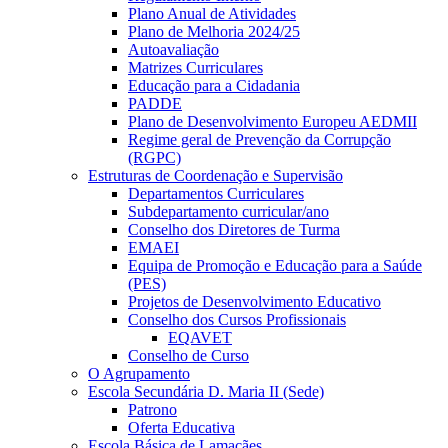
Plano Anual de Atividades
Plano de Melhoria 2024/25
Autoavaliação
Matrizes Curriculares
Educação para a Cidadania
PADDE
Plano de Desenvolvimento Europeu AEDMII
Regime geral de Prevenção da Corrupção
(RGPC)
Estruturas de Coordenação e Supervisão
Departamentos Curriculares
Subdepartamento curricular/ano
Conselho dos Diretores de Turma
EMAEI
Equipa de Promoção e Educação para a Saúde
(PES)
Projetos de Desenvolvimento Educativo
Conselho dos Cursos Profissionais
EQAVET
Conselho de Curso
O Agrupamento
Escola Secundária D. Maria II (Sede)
Patrono
Oferta Educativa
Escola Básica de Lamaçães