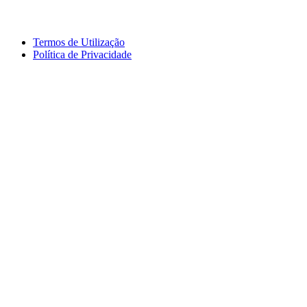
Termos de Utilização
Política de Privacidade
logos_erasmus.jpg
logos_pessoa.jpg
logo_segdigital.jpg
logosem_bullying.jpg
logo
logos_erasmus_eqavet.jpg
garantia_qualidade.jpg