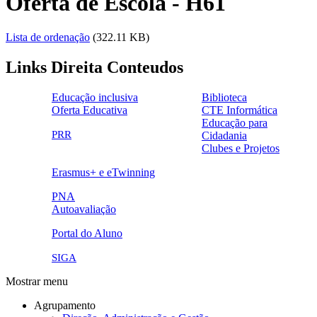
Oferta de Escola - H61
Lista de ordenação
(322.11 KB)
Links Direita Conteudos
Educação inclusiva
Biblioteca
Oferta Educativa
CTE Informática
ensinoinclusivo.png
link1.png
Educação para
oferta_edu.png
cte2.png
PRR
Cidadania
logo_epc_2.png
selo_importancia_estrategica.png
Clubes e Projetos
link5.png
Erasmus+ e eTwinning
ue.png.png
PNA
Autoavaliação
pna.png
eye-42848_640.png
Portal do Aluno
link4.png
SIGA
Mostrar menu
Agrupamento