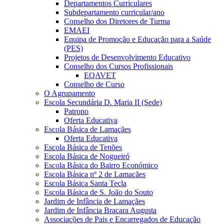
Departamentos Curriculares
Subdepartamento curricular/ano
Conselho dos Diretores de Turma
EMAEI
Equipa de Promoção e Educação para a Saúde
(PES)
Projetos de Desenvolvimento Educativo
Conselho dos Cursos Profissionais
EQAVET
Conselho de Curso
O Agrupamento
Escola Secundária D. Maria II (Sede)
Patrono
Oferta Educativa
Escola Básica de Lamaçães
Oferta Educativa
Escola Básica de Tenões
Escola Básica de Nogueiró
Escola Básica do Bairro Económico
Escola Básica nº 2 de Lamaçães
Escola Básica Santa Tecla
Escola Básica de S. João do Souto
Jardim de Infância de Lamaçães
Jardim de Infância Bracara Augusta
Associações de Pais e Encarregados de Educação