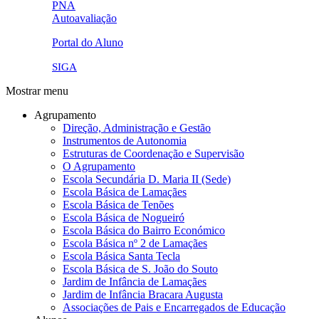
PNA
Autoavaliação
pna.png
eye-42848_640.png
Portal do Aluno
link4.png
SIGA
Mostrar menu
Agrupamento
Direção, Administração e Gestão
Instrumentos de Autonomia
Estruturas de Coordenação e Supervisão
O Agrupamento
Escola Secundária D. Maria II (Sede)
Escola Básica de Lamaçães
Escola Básica de Tenões
Escola Básica de Nogueiró
Escola Básica do Bairro Económico
Escola Básica nº 2 de Lamaçães
Escola Básica Santa Tecla
Escola Básica de S. João do Souto
Jardim de Infância de Lamaçães
Jardim de Infância Bracara Augusta
Associações de Pais e Encarregados de Educação