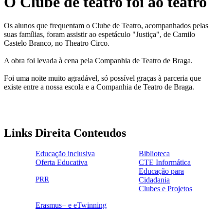
O Clube de teatro foi ao teatro
Os alunos que frequentam o Clube de Teatro, acompanhados pelas
suas famílias, foram assistir ao espetáculo "Justiça", de Camilo
Castelo Branco, no Theatro Circo.
A obra foi levada à cena pela Companhia de Teatro de Braga.
Foi uma noite muito agradável, só possível graças à parceria que
existe entre a nossa escola e a Companhia de Teatro de Braga.
Links Direita Conteudos
Educação inclusiva
Biblioteca
Oferta Educativa
CTE Informática
ensinoinclusivo.png
link1.png
Educação para
oferta_edu.png
cte2.png
PRR
Cidadania
logo_epc_2.png
selo_importancia_estrategica.png
Clubes e Projetos
link5.png
Erasmus+ e eTwinning
ue.png.png