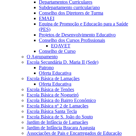
Departamentos Curriculares
Subdepartamento curricular/ano
Conselho dos Diretores de Turma
EMAEI
Equipa de Promoção e Educação para a Saúde
(PES)
Projetos de Desenvolvimento Educativo
Conselho dos Cursos Profissionais
EQAVET
Conselho de Curso
O Agrupamento
Escola Secundária D. Maria II (Sede)
Patrono
Oferta Educativa
Escola Básica de Lamaçães
Oferta Educativa
Escola Básica de Tenões
Escola Básica de Nogueiró
Escola Básica do Bairro Económico
Escola Básica nº 2 de Lamaçães
Escola Básica Santa Tecla
Escola Básica de S. João do Souto
Jardim de Infância de Lamaçães
Jardim de Infância Bracara Augusta
Associações de Pais e Encarregados de Educação