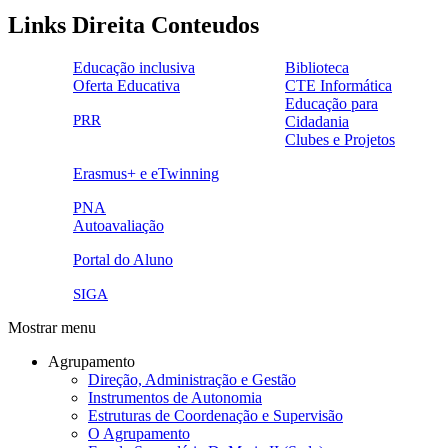
Links Direita Conteudos
Educação inclusiva
Biblioteca
Oferta Educativa
CTE Informática
ensinoinclusivo.png
link1.png
Educação para
oferta_edu.png
cte2.png
PRR
Cidadania
logo_epc_2.png
selo_importancia_estrategica.png
Clubes e Projetos
link5.png
Erasmus+ e eTwinning
ue.png.png
PNA
Autoavaliação
pna.png
eye-42848_640.png
Portal do Aluno
link4.png
SIGA
Mostrar menu
Agrupamento
Direção, Administração e Gestão
Instrumentos de Autonomia
Estruturas de Coordenação e Supervisão
O Agrupamento