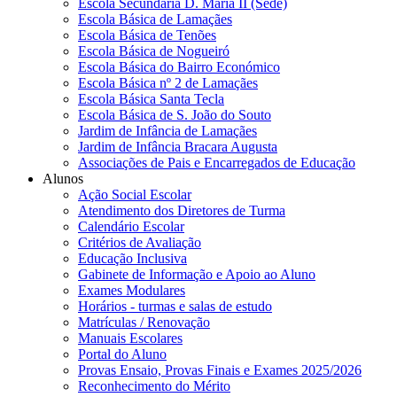
Escola Secundária D. Maria II (Sede)
Escola Básica de Lamaçães
Escola Básica de Tenões
Escola Básica de Nogueiró
Escola Básica do Bairro Económico
Escola Básica nº 2 de Lamaçães
Escola Básica Santa Tecla
Escola Básica de S. João do Souto
Jardim de Infância de Lamaçães
Jardim de Infância Bracara Augusta
Associações de Pais e Encarregados de Educação
Alunos
Ação Social Escolar
Atendimento dos Diretores de Turma
Calendário Escolar
Critérios de Avaliação
Educação Inclusiva
Gabinete de Informação e Apoio ao Aluno
Exames Modulares
Horários - turmas e salas de estudo
Matrículas / Renovação
Manuais Escolares
Portal do Aluno
Provas Ensaio, Provas Finais e Exames 2025/2026
Reconhecimento do Mérito