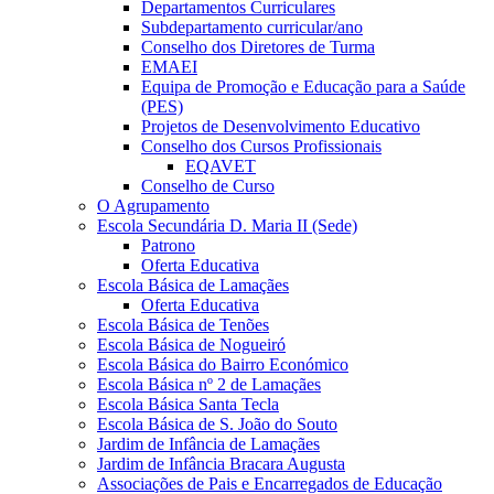
Departamentos Curriculares
Subdepartamento curricular/ano
Conselho dos Diretores de Turma
EMAEI
Equipa de Promoção e Educação para a Saúde
(PES)
Projetos de Desenvolvimento Educativo
Conselho dos Cursos Profissionais
EQAVET
Conselho de Curso
O Agrupamento
Escola Secundária D. Maria II (Sede)
Patrono
Oferta Educativa
Escola Básica de Lamaçães
Oferta Educativa
Escola Básica de Tenões
Escola Básica de Nogueiró
Escola Básica do Bairro Económico
Escola Básica nº 2 de Lamaçães
Escola Básica Santa Tecla
Escola Básica de S. João do Souto
Jardim de Infância de Lamaçães
Jardim de Infância Bracara Augusta
Associações de Pais e Encarregados de Educação