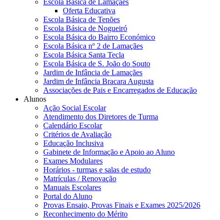
Escola Básica de Lamaçães
Oferta Educativa
Escola Básica de Tenões
Escola Básica de Nogueiró
Escola Básica do Bairro Económico
Escola Básica nº 2 de Lamaçães
Escola Básica Santa Tecla
Escola Básica de S. João do Souto
Jardim de Infância de Lamaçães
Jardim de Infância Bracara Augusta
Associações de Pais e Encarregados de Educação
Alunos
Ação Social Escolar
Atendimento dos Diretores de Turma
Calendário Escolar
Critérios de Avaliação
Educação Inclusiva
Gabinete de Informação e Apoio ao Aluno
Exames Modulares
Horários - turmas e salas de estudo
Matrículas / Renovação
Manuais Escolares
Portal do Aluno
Provas Ensaio, Provas Finais e Exames 2025/2026
Reconhecimento do Mérito