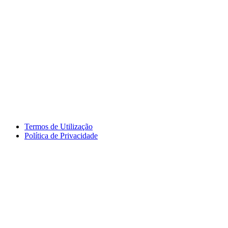
Termos de Utilização
Política de Privacidade
logos_erasmus.jpg
logos_pessoa.jpg
logo_segdigital.jpg
logosem_bullying.jpg
logo