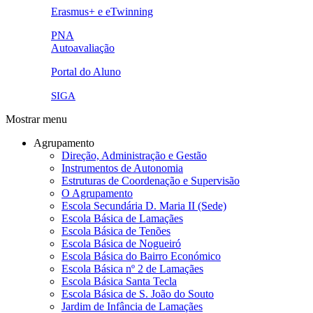
link5.png
Erasmus+ e eTwinning
ue.png.png
PNA
Autoavaliação
pna.png
eye-42848_640.png
Portal do Aluno
link4.png
SIGA
Mostrar menu
Agrupamento
Direção, Administração e Gestão
Instrumentos de Autonomia
Estruturas de Coordenação e Supervisão
O Agrupamento
Escola Secundária D. Maria II (Sede)
Escola Básica de Lamaçães
Escola Básica de Tenões
Escola Básica de Nogueiró
Escola Básica do Bairro Económico
Escola Básica nº 2 de Lamaçães
Escola Básica Santa Tecla
Escola Básica de S. João do Souto
Jardim de Infância de Lamaçães