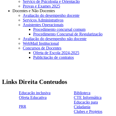
Serviço de Psicologia e Orientação
Provas e Exames 2025
Docentes e Não Docentes
Avaliação do desempenho docente
Serviços Administrativos
Assistentes Operacionais
Procedimento concursal comum
Procedimento Concursal de Regularização
Avaliação do desempenho não docente
WebMail Institucional
Concursos de Docentes
Oferta de Escola 2024-2025
Publicitação de contratos
Links Direita Conteudos
Educação inclusiva
Biblioteca
Oferta Educativa
CTE Informática
ensinoinclusivo.png
link1.png
Educação para
oferta_edu.png
cte2.png
PRR
Cidadania
logo_epc_2.png
selo_importancia_estrategica.png
Clubes e Projetos