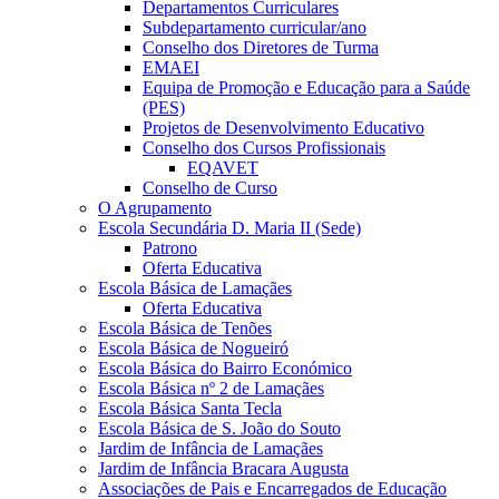
Departamentos Curriculares
Subdepartamento curricular/ano
Conselho dos Diretores de Turma
EMAEI
Equipa de Promoção e Educação para a Saúde
(PES)
Projetos de Desenvolvimento Educativo
Conselho dos Cursos Profissionais
EQAVET
Conselho de Curso
O Agrupamento
Escola Secundária D. Maria II (Sede)
Patrono
Oferta Educativa
Escola Básica de Lamaçães
Oferta Educativa
Escola Básica de Tenões
Escola Básica de Nogueiró
Escola Básica do Bairro Económico
Escola Básica nº 2 de Lamaçães
Escola Básica Santa Tecla
Escola Básica de S. João do Souto
Jardim de Infância de Lamaçães
Jardim de Infância Bracara Augusta
Associações de Pais e Encarregados de Educação