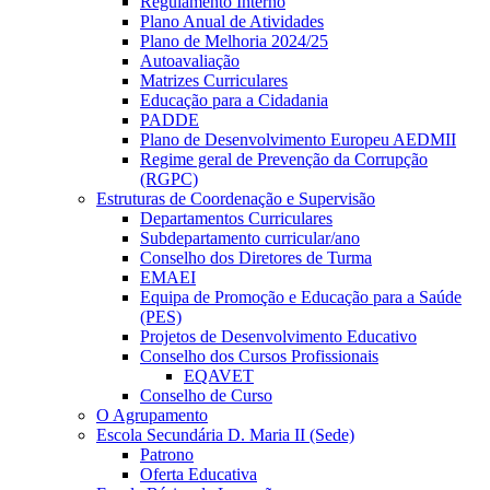
Regulamento Interno
Plano Anual de Atividades
Plano de Melhoria 2024/25
Autoavaliação
Matrizes Curriculares
Educação para a Cidadania
PADDE
Plano de Desenvolvimento Europeu AEDMII
Regime geral de Prevenção da Corrupção
(RGPC)
Estruturas de Coordenação e Supervisão
Departamentos Curriculares
Subdepartamento curricular/ano
Conselho dos Diretores de Turma
EMAEI
Equipa de Promoção e Educação para a Saúde
(PES)
Projetos de Desenvolvimento Educativo
Conselho dos Cursos Profissionais
EQAVET
Conselho de Curso
O Agrupamento
Escola Secundária D. Maria II (Sede)
Patrono
Oferta Educativa