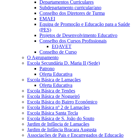
Departamentos Curriculares
Subdepartamento curricular/ano
Conselho dos Diretores de Turma
EMAEI
Equipa de Promoção e Educação para a Saúde
(PES)
Projetos de Desenvolvimento Educativo
Conselho dos Cursos Profissionais
EQAVET
Conselho de Curso
O Agrupamento
Escola Secundária D. Maria II (Sede)
Patrono
Oferta Educativa
Escola Básica de Lamaçães
Oferta Educativa
Escola Básica de Tenões
Escola Básica de Nogueiró
Escola Básica do Bairro Económico
Escola Básica nº 2 de Lamaçães
Escola Básica Santa Tecla
Escola Básica de S. João do Souto
Jardim de Infância de Lamaçães
Jardim de Infância Bracara Augusta
Associações de Pais e Encarregados de Educação