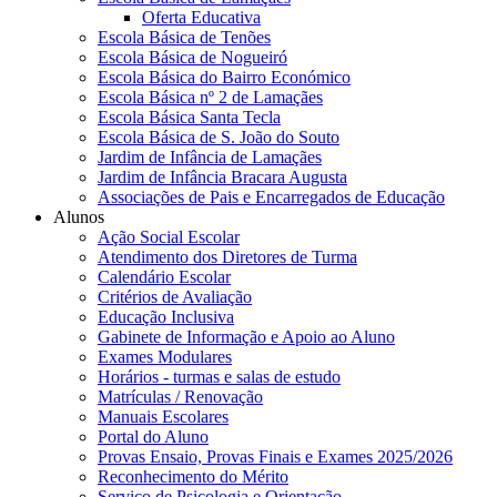
Oferta Educativa
Escola Básica de Tenões
Escola Básica de Nogueiró
Escola Básica do Bairro Económico
Escola Básica nº 2 de Lamaçães
Escola Básica Santa Tecla
Escola Básica de S. João do Souto
Jardim de Infância de Lamaçães
Jardim de Infância Bracara Augusta
Associações de Pais e Encarregados de Educação
Alunos
Ação Social Escolar
Atendimento dos Diretores de Turma
Calendário Escolar
Critérios de Avaliação
Educação Inclusiva
Gabinete de Informação e Apoio ao Aluno
Exames Modulares
Horários - turmas e salas de estudo
Matrículas / Renovação
Manuais Escolares
Portal do Aluno
Provas Ensaio, Provas Finais e Exames 2025/2026
Reconhecimento do Mérito
Serviço de Psicologia e Orientação