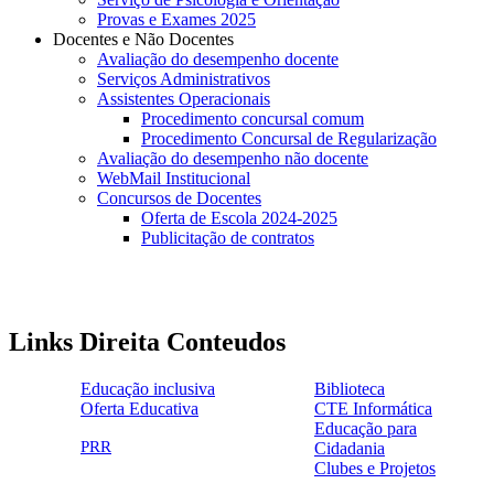
Provas e Exames 2025
Docentes e Não Docentes
Avaliação do desempenho docente
Serviços Administrativos
Assistentes Operacionais
Procedimento concursal comum
Procedimento Concursal de Regularização
Avaliação do desempenho não docente
WebMail Institucional
Concursos de Docentes
Oferta de Escola 2024-2025
Publicitação de contratos
Links Direita Conteudos
Educação inclusiva
Biblioteca
Oferta Educativa
CTE Informática
ensinoinclusivo.png
link1.png
Educação para
oferta_edu.png
cte2.png
PRR
Cidadania
logo_epc_2.png
selo_importancia_estrategica.png
Clubes e Projetos