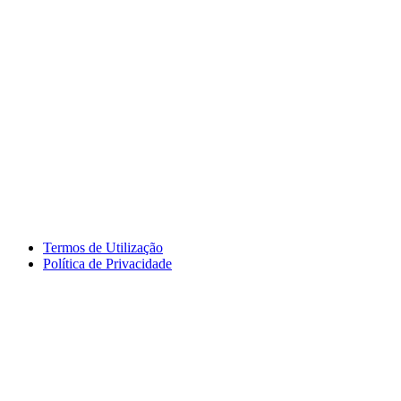
Termos de Utilização
Política de Privacidade
logos_erasmus.jpg
logos_pessoa.jpg
logo_segdigital.jpg
logosem_bullying.jpg
logo