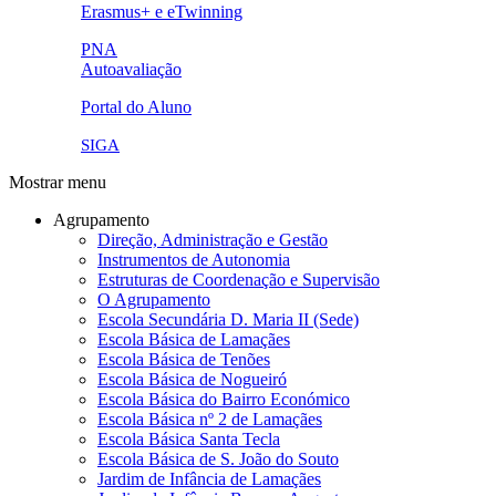
link5.png
Erasmus+ e eTwinning
ue.png.png
PNA
Autoavaliação
pna.png
eye-42848_640.png
Portal do Aluno
link4.png
SIGA
Mostrar menu
Agrupamento
Direção, Administração e Gestão
Instrumentos de Autonomia
Estruturas de Coordenação e Supervisão
O Agrupamento
Escola Secundária D. Maria II (Sede)
Escola Básica de Lamaçães
Escola Básica de Tenões
Escola Básica de Nogueiró
Escola Básica do Bairro Económico
Escola Básica nº 2 de Lamaçães
Escola Básica Santa Tecla
Escola Básica de S. João do Souto
Jardim de Infância de Lamaçães