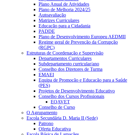
Plano Anual de Atividades
Plano de Melhoria 2024/25
Autoavaliação
Matrizes Curriculares
Educação para a Cidadania
PADDE
Plano de Desenvolvimento Europeu AEDMII
Regime geral de Prevenção da Corrupção
(RGPC)
Estruturas de Coordenação e Supervisão
Departamentos Curriculares
Subdepartamento curricular/ano
Conselho dos Diretores de Turma
EMAEI
Equipa de Promoção e Educação para a Saúde
(PES)
Projetos de Desenvolvimento Educativo
Conselho dos Cursos Profissionais
EQAVET
Conselho de Curso
O Agrupamento
Escola Secundária D. Maria II (Sede)
Patrono
Oferta Educativa
Escola Básica de Lamaçães