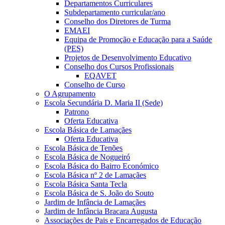
Departamentos Curriculares
Subdepartamento curricular/ano
Conselho dos Diretores de Turma
EMAEI
Equipa de Promoção e Educação para a Saúde
(PES)
Projetos de Desenvolvimento Educativo
Conselho dos Cursos Profissionais
EQAVET
Conselho de Curso
O Agrupamento
Escola Secundária D. Maria II (Sede)
Patrono
Oferta Educativa
Escola Básica de Lamaçães
Oferta Educativa
Escola Básica de Tenões
Escola Básica de Nogueiró
Escola Básica do Bairro Económico
Escola Básica nº 2 de Lamaçães
Escola Básica Santa Tecla
Escola Básica de S. João do Souto
Jardim de Infância de Lamaçães
Jardim de Infância Bracara Augusta
Associações de Pais e Encarregados de Educação