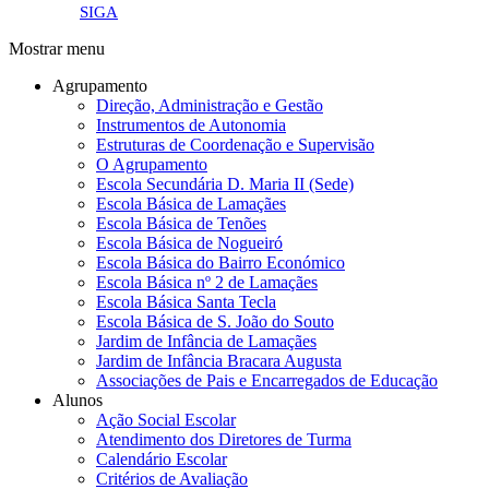
link4.png
SIGA
Mostrar menu
Agrupamento
Direção, Administração e Gestão
Instrumentos de Autonomia
Estruturas de Coordenação e Supervisão
O Agrupamento
Escola Secundária D. Maria II (Sede)
Escola Básica de Lamaçães
Escola Básica de Tenões
Escola Básica de Nogueiró
Escola Básica do Bairro Económico
Escola Básica nº 2 de Lamaçães
Escola Básica Santa Tecla
Escola Básica de S. João do Souto
Jardim de Infância de Lamaçães
Jardim de Infância Bracara Augusta
Associações de Pais e Encarregados de Educação
Alunos
Ação Social Escolar
Atendimento dos Diretores de Turma
Calendário Escolar
Critérios de Avaliação