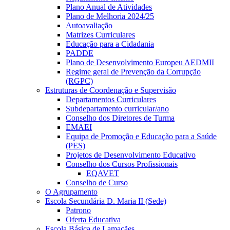
Plano Anual de Atividades
Plano de Melhoria 2024/25
Autoavaliação
Matrizes Curriculares
Educação para a Cidadania
PADDE
Plano de Desenvolvimento Europeu AEDMII
Regime geral de Prevenção da Corrupção
(RGPC)
Estruturas de Coordenação e Supervisão
Departamentos Curriculares
Subdepartamento curricular/ano
Conselho dos Diretores de Turma
EMAEI
Equipa de Promoção e Educação para a Saúde
(PES)
Projetos de Desenvolvimento Educativo
Conselho dos Cursos Profissionais
EQAVET
Conselho de Curso
O Agrupamento
Escola Secundária D. Maria II (Sede)
Patrono
Oferta Educativa
Escola Básica de Lamaçães