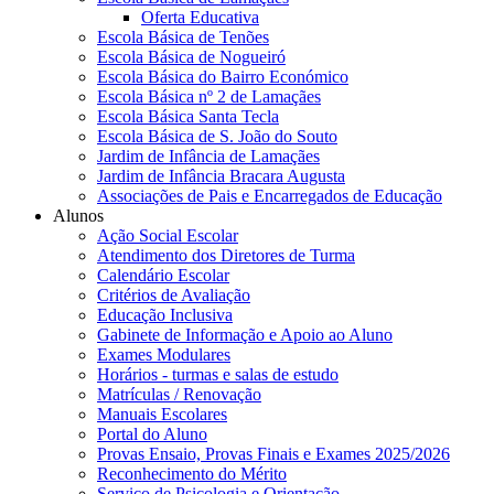
Oferta Educativa
Escola Básica de Tenões
Escola Básica de Nogueiró
Escola Básica do Bairro Económico
Escola Básica nº 2 de Lamaçães
Escola Básica Santa Tecla
Escola Básica de S. João do Souto
Jardim de Infância de Lamaçães
Jardim de Infância Bracara Augusta
Associações de Pais e Encarregados de Educação
Alunos
Ação Social Escolar
Atendimento dos Diretores de Turma
Calendário Escolar
Critérios de Avaliação
Educação Inclusiva
Gabinete de Informação e Apoio ao Aluno
Exames Modulares
Horários - turmas e salas de estudo
Matrículas / Renovação
Manuais Escolares
Portal do Aluno
Provas Ensaio, Provas Finais e Exames 2025/2026
Reconhecimento do Mérito
Serviço de Psicologia e Orientação