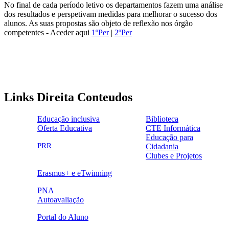
No final de cada período letivo os departamentos fazem uma análise
dos resultados e perspetivam medidas para melhorar o sucesso dos
alunos. As suas propostas são objeto de reflexão nos órgão
competentes - Aceder aqui
1ºPer
|
2ºPer
Links Direita Conteudos
Educação inclusiva
Biblioteca
Oferta Educativa
CTE Informática
ensinoinclusivo.png
link1.png
Educação para
oferta_edu.png
cte2.png
PRR
Cidadania
logo_epc_2.png
selo_importancia_estrategica.png
Clubes e Projetos
link5.png
Erasmus+ e eTwinning
ue.png.png
PNA
Autoavaliação
pna.png
eye-42848_640.png
Portal do Aluno