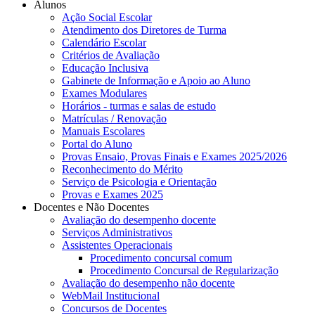
Alunos
Ação Social Escolar
Atendimento dos Diretores de Turma
Calendário Escolar
Critérios de Avaliação
Educação Inclusiva
Gabinete de Informação e Apoio ao Aluno
Exames Modulares
Horários - turmas e salas de estudo
Matrículas / Renovação
Manuais Escolares
Portal do Aluno
Provas Ensaio, Provas Finais e Exames 2025/2026
Reconhecimento do Mérito
Serviço de Psicologia e Orientação
Provas e Exames 2025
Docentes e Não Docentes
Avaliação do desempenho docente
Serviços Administrativos
Assistentes Operacionais
Procedimento concursal comum
Procedimento Concursal de Regularização
Avaliação do desempenho não docente
WebMail Institucional
Concursos de Docentes