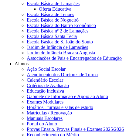
Escola Básica de Lamaçães
Oferta Educativa
Escola Básica de Tenões
Escola Básica de Nogueiró
Escola Básica do Bairro Económico
Escola Básica nº 2 de Lamaçães
Escola Básica Santa Tecla
Escola Básica de S. João do Souto
Jardim de Infância de Lamaçães
Jardim de Infância Bracara Augusta
Associações de Pais e Encarregados de Educação
Alunos
Ação Social Escolar
Atendimento dos Diretores de Turma
Calendário Escolar
Critérios de Avaliação
Educação Inclusiva
Gabinete de Informação e Apoio ao Aluno
Exames Modulares
Horários - turmas e salas de estudo
Matrículas / Renovação
Manuais Escolares
Portal do Aluno
Provas Ensaio, Provas Finais e Exames 2025/2026
Reconhecimento do Mérito