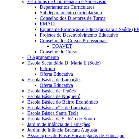
Estruturas de Coordenação e Supervisão
Departamentos Curriculares
Subdepartamento curricular/ano
Conselho dos Diretores de Turma
EMAEI
Equipa de Promoção e Educação para a Saúde (P
Projetos de Desenvolvimento Educativo
Conselho dos Cursos Profissionais
EQAVET
Conselho de Curso
O Agrupamento
Escola Secundária D. Maria II (Sede)
Patrono
Oferta Educativa
Escola Básica de Lamaçães
Oferta Educativa
Escola Básica de Tenões
Escola Básica de Nogueiró
Escola Básica do Bairro Económico
Escola Básica nº 2 de Lamaçães
Escola Básica Santa Tecla
Escola Básica de S. João do Souto
Jardim de Infância de Lamaçães
Jardim de Infância Bracara Augusta
Associações de Pais e Encarregados de Educação