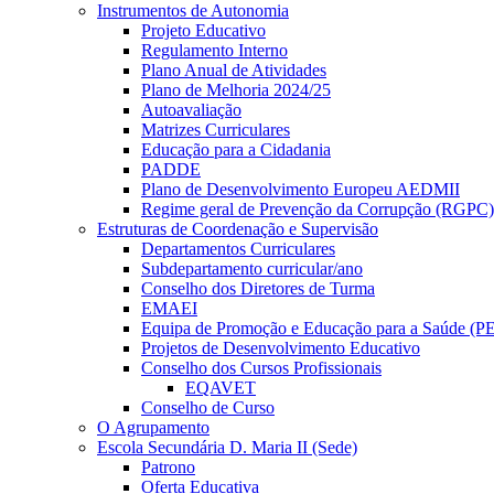
Instrumentos de Autonomia
Projeto Educativo
Regulamento Interno
Plano Anual de Atividades
Plano de Melhoria 2024/25
Autoavaliação
Matrizes Curriculares
Educação para a Cidadania
PADDE
Plano de Desenvolvimento Europeu AEDMII
Regime geral de Prevenção da Corrupção (RGPC)
Estruturas de Coordenação e Supervisão
Departamentos Curriculares
Subdepartamento curricular/ano
Conselho dos Diretores de Turma
EMAEI
Equipa de Promoção e Educação para a Saúde (P
Projetos de Desenvolvimento Educativo
Conselho dos Cursos Profissionais
EQAVET
Conselho de Curso
O Agrupamento
Escola Secundária D. Maria II (Sede)
Patrono
Oferta Educativa