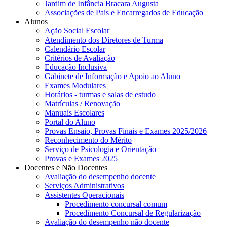
Jardim de Infância Bracara Augusta
Associações de Pais e Encarregados de Educação
Alunos
Ação Social Escolar
Atendimento dos Diretores de Turma
Calendário Escolar
Critérios de Avaliação
Educação Inclusiva
Gabinete de Informação e Apoio ao Aluno
Exames Modulares
Horários - turmas e salas de estudo
Matrículas / Renovação
Manuais Escolares
Portal do Aluno
Provas Ensaio, Provas Finais e Exames 2025/2026
Reconhecimento do Mérito
Serviço de Psicologia e Orientação
Provas e Exames 2025
Docentes e Não Docentes
Avaliação do desempenho docente
Serviços Administrativos
Assistentes Operacionais
Procedimento concursal comum
Procedimento Concursal de Regularização
Avaliação do desempenho não docente