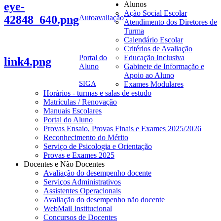
eye-
Alunos
Ação Social Escolar
42848_640.png
Autoavaliação
Atendimento dos Diretores de
Turma
Calendário Escolar
Critérios de Avaliação
Portal do
Educação Inclusiva
link4.png
Aluno
Gabinete de Informação e
Apoio ao Aluno
SIGA
Exames Modulares
Horários - turmas e salas de estudo
Matrículas / Renovação
Manuais Escolares
Portal do Aluno
Provas Ensaio, Provas Finais e Exames 2025/2026
Reconhecimento do Mérito
Serviço de Psicologia e Orientação
Provas e Exames 2025
Docentes e Não Docentes
Avaliação do desempenho docente
Serviços Administrativos
Assistentes Operacionais
Avaliação do desempenho não docente
WebMail Institucional
Concursos de Docentes