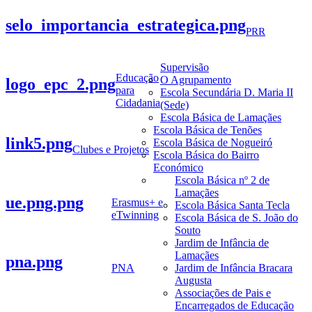
selo_importancia_estrategica.png
PRR
Supervisão
Educação
O Agrupamento
logo_epc_2.png
para
Escola Secundária D. Maria II
Cidadania
(Sede)
Escola Básica de Lamaçães
Escola Básica de Tenões
link5.png
Escola Básica de Nogueiró
Clubes e Projetos
Escola Básica do Bairro
Económico
Escola Básica nº 2 de
Lamaçães
ue.png.png
Erasmus+ e
Escola Básica Santa Tecla
eTwinning
Escola Básica de S. João do
Souto
Jardim de Infância de
Lamaçães
pna.png
PNA
Jardim de Infância Bracara
Augusta
Associações de Pais e
Encarregados de Educação