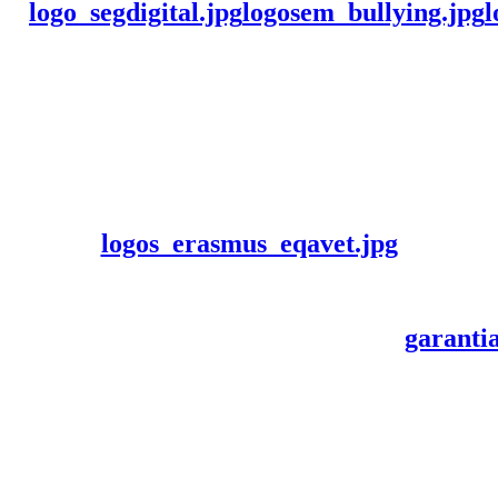
logo_segdigital.jpg
logosem_bullying.jpg
l
logos_erasmus_eqavet.jpg
garanti